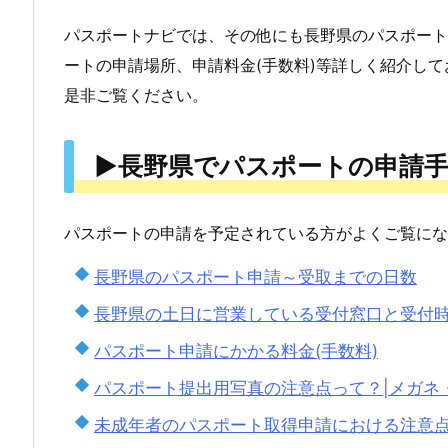
に
パスポートナビでは、その他にも長野県のパスポート
3.
ートの申請場所、申請料金(手数料)等詳しく紹介して
▶
是非ご覧ください。
長
野
▶長野県でパスポートの申請
県
の
パ
パスポートの申請を予定されている方がよくご覧にな
ス
長野県のパスポート申請～受取までの日数
ポ
長野県の土日に営業している受付窓口と受付
ー
パスポート申請にかかる料金(手数料)
ト
取
パスポート提出用写真の注意点って？|メガネ
得・
未成年者のパスポート取得申請における注意
申