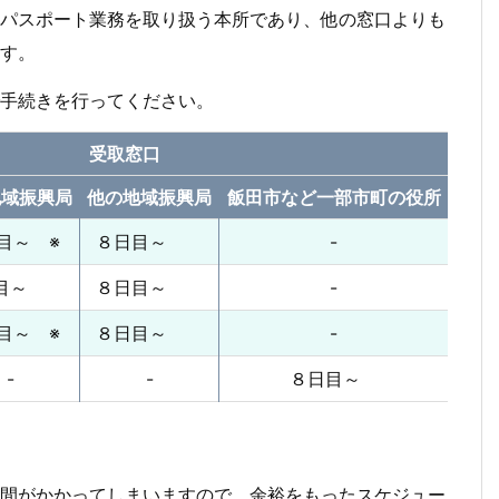
パスポート業務を取り扱う本所であり、他の窓口よりも
す。
手続きを行ってください。
受取窓口
地域振興局
他の地域振興局
飯田市など一部市町の役所
目～ ※
８日目～
-
日目～
８日目～
-
目～ ※
８日目～
-
-
-
８日目～
。
間がかかってしまいますので、余裕をもったスケジュー