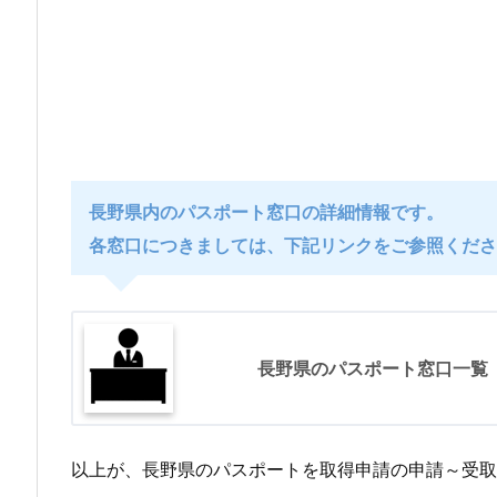
の
申
請
手
続
き
長野県内のパスポート窓口の詳細情報です。
を
各窓口につきましては、下記リンクをご参照くださ
予
定
さ
れ
長野県のパスポート窓口一覧
て
い
る
以上が、長野県のパスポートを取得申請の申請～受取
方