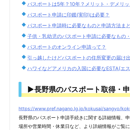
パスポートは5年？10年？メリット・デメリ
請
パスポート申請に印鑑(実印)は必要？
公
式
パスポート申請時に必要なものと申請方法ま
ペ
子供・乳幼児のパスポート申請に必要なもの
ー
パスポートのオンライン申請って？
ジ
引っ越したけどパスポートの住所変更の届け
4.
ハワイなどアメリカの入国に必要なESTA(エス
長
野
県
▶長野県のパスポート取得・
の
市
https://www.pref.nagano.lg.jp/kokusai/sangyo/kok
町
長野県のパスポート申請手続きに関する詳細情報、申
村
場所や営業時間・休業日など、より詳細情報がご覧に
一