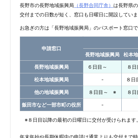
各
長野市の長野地域振興局
（長野合同庁舎）
は長野県の
パ
交付までの日数が短く、窓口も日曜日に開設していま
ス
お急ぎの方は「長野地域振興局」のパスポート窓口で
ポ
ー
申請窓口
ト
長野地域振興局
松本
窓
長野地域振興局
６日目～
８日
口
の
松本地域振興局
-
８
申
他の地域振興局
８日目～ ※
８日
請
～
飯田市など一部市町の役所
-
受
※８日目以降の最初の日曜日に交付が受けられます
取
ま
年末年始や長期休暇中の申請は通常よりも交付まで時