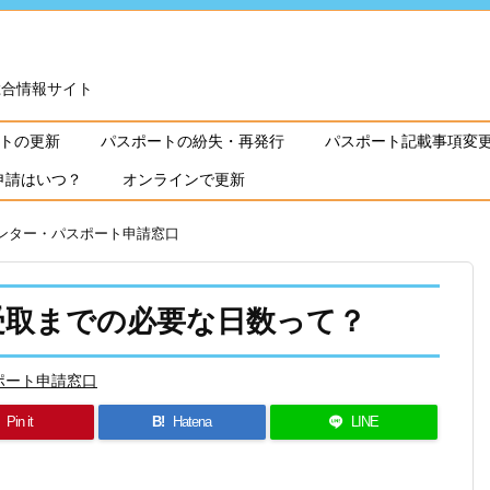
総合情報サイト
トの更新
パスポートの紛失・再発行
パスポート記載事項変
申請はいつ？
オンラインで更新
ンター・パスポート申請窓口
受取までの必要な日数って？
ポート申請窓口
Pin it
B!
Hatena
LINE