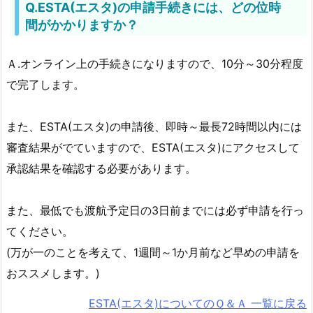
Q.ESTA(エスタ)の申請手続きには、どの位時
申
間がかかりますか？
請
公
Ａ.オンライン上の手続きになりますので、10分～30分程度
式
で完了します。
ペ
ー
ジ
また、ESTA(エスタ)の申請後、即時～最長72時間以内には
4.
審査結果がでていますので、ESTA(エスタ)にアクセスして
▶
承認結果を確認する必要があります。
パ
ス
また、最低でも渡航予定日の3日前までには必ず申請を行っ
ポ
てください。
ー
(万が一のことを考えて、1週間～1か月前など早めの申請を
ト
の
おススメします。)
各
ESTA(エスタ)についてのＱ＆Ａ 一覧に戻る
種