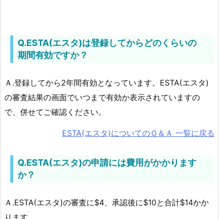
得
申
請
Q.ESTA(エスタ)は登録してからどのくらいの
さ
期間有効ですか？
れ
る
Ａ.登録してから2年間有効となっています。ESTA(エスタ)
方
の
の審査結果の画面でいつまで有効か表示されていますの
よ
で、併せてご確認ください。
く
ESTA(エスタ)についてのＱ＆Ａ 一覧に戻る
あ
る
質
Q.ESTA(エスタ)の申請には費用がかかります
問
か？
Ａ.ESTA(エスタ)の審査に$4、承認後に$10と合計$14かか
ります。