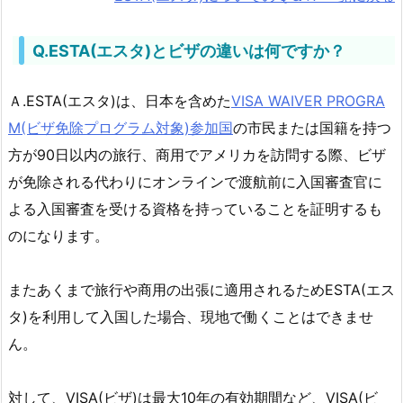
Ｑ
＆
Q.ESTA(エスタ)とビザの違いは何ですか？
Ａ
2.
Ａ.ESTA(エスタ)は、日本を含めた
VISA WAIVER PROGRA
▶
M(ビザ免除プログラム対象)参加国
の市民または国籍を持つ
ア
方が90日以内の旅行、商用でアメリカを訪問する際、ビザ
メ
が免除される代わりにオンラインで渡航前に入国審査官に
リ
よる入国審査を受ける資格を持っていることを証明するも
カ
のになります。
電
子
渡
またあくまで旅行や商用の出張に適用されるためESTA(エス
航
タ)を利用して入国した場合、現地で働くことはできませ
認
ん。
証
シ
対して、VISA(ビザ)は最大10年の有効期間など、VISA(ビ
ス