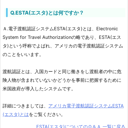
認
証
Q.ESTA(エスタ)とは何ですか？
シ
ス
Ａ.電子渡航認証システムESTA(エスタ)とは、Electronic
テ
System for Travel Authorizationの略であり、ESTA(エス
ム
タ)という呼称でよばれ、アメリカの電子渡航認証システム
E
S
のことをいいます。
T
A
渡航認証とは、入国カードと同じ働きをし渡航者の中に危
(エ
険人物が含まれていないかどうかを事前に把握するために
ス
米国政府が導入したシステムです。
タ)
に
つ
詳細につきましては、
アメリカ電子渡航認証システムESTA
い
(エスタ)とは
をご覧ください。
て
ESTA(エスタ)についてのＱ＆Ａ 一覧に戻る
の