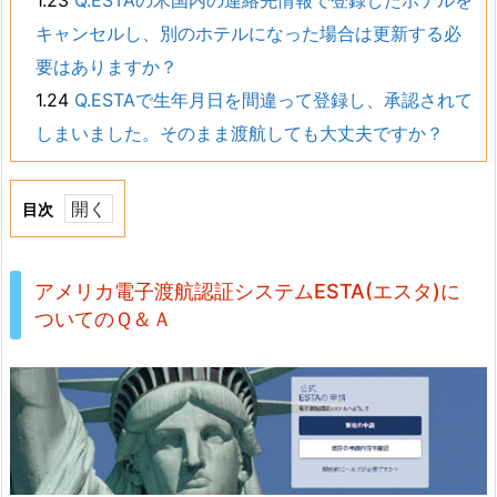
キャンセルし、別のホテルになった場合は更新する必
要はありますか？
1.24
Q.ESTAで生年月日を間違って登録し、承認されて
しまいました。そのまま渡航しても大丈夫ですか？
目次
1.
ア
アメリカ電子渡航認証システムESTA(エスタ)に
メ
ついてのＱ＆Ａ
リ
カ
電
子
渡
航