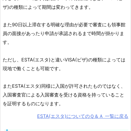
テ
ザ)の種類によって期間は変わってきます。
ム
E
また90日以上滞在する明確な理由が必要で審査にも領事館
S
員の面接があったり申請が承認されるまで時間が掛かりま
T
す。
A
(エ
ただし、ESTA(エスタ)と違いVISA(ビザ)の種類によっては
ス
タ)
現地で働くことも可能です。
3.
▶
またESTA(エスタ)同様に入国が許可されたものではなく、
E
入国審査官による入国審査を受ける資格を持っていること
S
を証明するものになります。
T
A
ESTA(エスタ)についてのＱ＆Ａ 一覧に戻る
取
得・