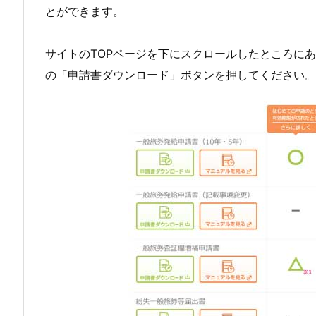
とができます。
パ
ス
サイトのTOPページを下にスクロールしたところにあ
ポ
の「申請書ダウンロード」ボタンを押してください。
ー
ト
申
請
書
の
印
刷
で
注
意
す