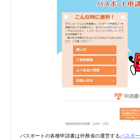
申
請
書
の
ダ
ウ
ン
ロ
ー
ド
す
る
方
法
パスポートの各種申請書は外務省の運営する
パスポー
2.