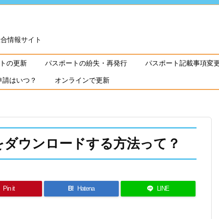
総合情報サイト
トの更新
パスポートの紛失・再発行
パスポート記載事項変
申請はいつ？
オンラインで更新
をダウンロードする方法って？
Pin it
B!
Hatena
LINE