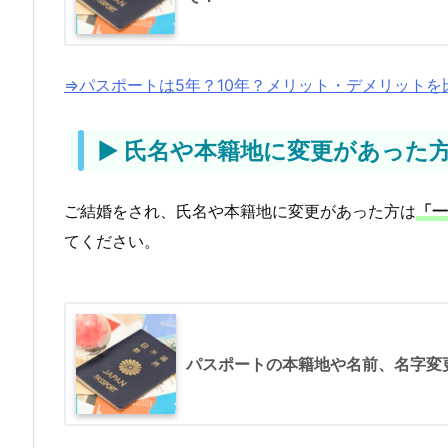
く
あ
る
⇒パスポートは5年？10年？メリット・デメリットを
質
問
▶ 氏名や本籍地に変更があった
4.
全
ご結婚をされ、氏名や本籍地に変更があった方は
「一
国
てください。
の
パ
ス
ポ
パスポートの本籍地や名前、名字変
ー
ト
窓