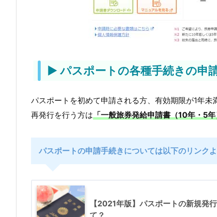
る
こ
と
3.
▶ パスポートの各種手続きの申
パ
ス
パスポートを初めて申請される方、有効期限が1年未
ポ
再発行を行う方は
「一般旅券発給申請書（10年・5年
ー
ト
に
パスポートの申請手続きについては以下のリンクよ
関
す
る
【2021年版】パスポートの新規発
よ
て？