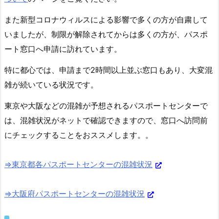
る
また新型コロナウィルスによる影響で多くの方が自粛して
6.
いましたが、制限が解除されてからは多くの方が、パスポ
【海
ート窓口へ申請に訪れています。
外】
パ
特に都心では、申請まで2時間以上並ぶ窓口もあり、大変混
ス
雑が続いている状況です。
ポ
ー
東京や大阪などの混雑が予想されるパスポートセンターで
ト
は、混雑状況がネットで確認できますので、窓口へ訪問前
を
にチェックすることをおススメします。。
紛
失・
盗
⇒東京都各パスポートセンターの混雑状況
難
に
⇒大阪府パスポートセンターの混雑状況
あ
っ