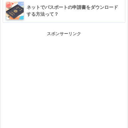
き
ネットでパスポートの申請書をダウンロード
する方法って？
る？
4.
パ
スポンサーリンク
ス
ポ
ー
ト
の
申
請
を
オ
ン
ラ
イ
ン