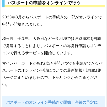
パスポートの申請をオンラインで行う
た
時
の
2023年3月からパスポートの手続きの一部がオンラインで
手
申請が開始されました。
続
き
埼玉県、千葉県、大阪府など一部地域では戸籍謄本を郵送
と
で発送することにより、パスポートの再発行申請もオンラ
必
インで行えるサービスを開始しています。
要
な
マインバーカードがあれば24時間いつでも申請ができるパ
書
スポートのオンライン申請についての最新情報と詳細は別
類
ページにまとめましたので、下記リンクからご覧くださ
っ
い。
て？
7.
パ
パスポートのオンライン手続きが開始！今後の予定に
ス