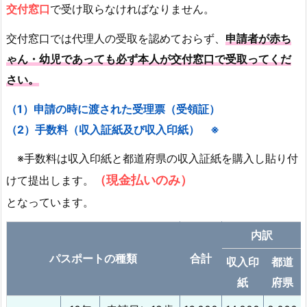
問
交付窓口
で受け取らなければなりません。
交付窓口では代理人の受取を認めておらず、
申請者が赤ち
ゃん・幼児であっても必ず本人が交付窓口で受取ってくだ
さい。
（1）申請の時に渡された受理票（受領証）
（2）手数料（収入証紙及び収入印紙） ※
※手数料は収入印紙と都道府県の収入証紙を購入し貼り付
（現金払いのみ）
けて提出します。
となっています。
内訳
パスポートの種類
合計
収入印
都道
紙
府県