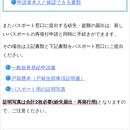
申請者本人と確認できる書類
っ
て？
3.
またパスポート窓口に提出する紛失・盗難の届出は、新し
パ
いパスポートの再発行申請と同時に手続きができます。
ス
ポ
その場合は上記書類と下記書類をパスポート窓口にご提出
ー
ください。
ト
一般旅券発給申請書
の
再
戸籍謄本（戸籍全部事項証明書）
発
パスポート用の証明写真
行
は
証明写真は合計2枚必要(紛失届出・再発行用)
となりますの
ど
で、ご注意ください。
こ
で
で