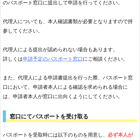
＆
のパスポート窓口に提出して申請を行ってください。
Ａ
9.
代理人についても、本人確認書類が必要となりますので持
パ
参してください。
ス
ポ
代理人による提出が認められない場合もあります。
ー
詳しくは
申請予定のパスポート窓口
にご相談ください。
ト
に
関
また、代理人による申請書提出を行った際、パスポート窓
す
口において、申請者本人による確認を求められる場合に
る
は、申請者本人が窓口に出向くようにしてください。
よ
く
窓口にてパスポートを受け取る
あ
る
質
パスポートを受取時には以下のものを用意し、
必ず本人が