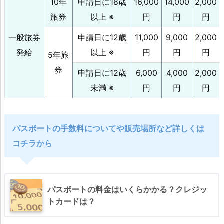
10年
申請日に18歳
16,000
14,000
2,000
旅券
以上 ※
円
円
円
一般旅券
申請日に12歳
11,000
9,000
2,000
発給
以上 ※
円
円
円
5年旅
券
申請日に12歳
6,000
4,000
2,000
未満 ※
円
円
円
パスポートの手数料についてや販売場所など詳しくは
コチラから
パスポートの料金はいくらかかる？クレジッ
トカードは？