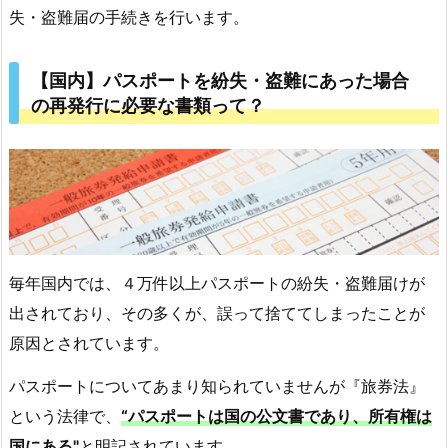
ず
失・盗難届の手続きを行います。
何
を
【国内】パスポートを紛失・盗難にあった場合
す
の再発行に必要な書類って？
る
の？
2.
【国
内】
パ
ス
毎年国内では、４万件以上パスポートの紛失・盗難届けが
ポ
出されており、その多くが、誤って捨ててしまったことが
ー
原因とされています。
ト
を
パスポートについてあまり知られていませんが『旅券法』
紛
という法律で、
“パスポートは国の公文書であり、所有権は
失・
国にある"
と明記されています。