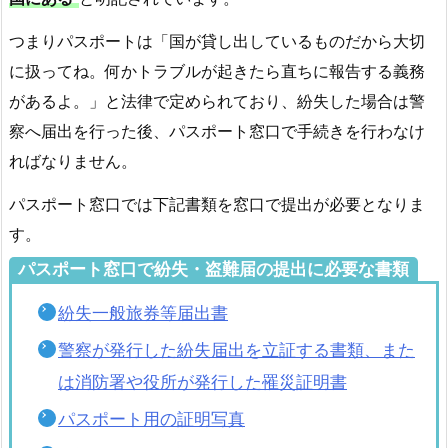
盗
難
つまりパスポートは「国が貸し出しているものだから大切
に
に扱ってね。何かトラブルが起きたら直ちに報告する義務
あ
があるよ。」と法律で定められており、紛失した場合は警
っ
察へ届出を行った後、パスポート窓口で手続きを行わなけ
た
ればなりません。
場
合
パスポート窓口では下記書類を窓口で提出が必要となりま
の
す。
再
発
パスポート窓口で紛失・盗難届の提出に必要な書類
行
紛失一般旅券等届出書
に
必
警察が発行した紛失届出を立証する書類、また
要
は消防署や役所が発行した罹災証明書
な
パスポート用の証明写真
書
類