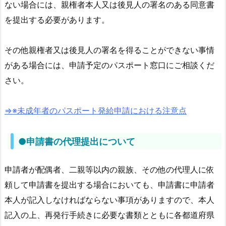
ない場合には、親権者本人又は後見人の署名のある同意書
教
え
を提出する必要があります。
て！
8.
その他親権者又は後見人の署名を得ることができない事情
パ
がある場合には、申請予定のパスポート窓口にご相談くだ
ス
さい。
ポ
ー
⇒※未成年者のパスポート発給申請における注意点
ト
の
再
●申請書の代理提出について
発
行
申請者が配偶者、二親等以内の親族、その他の代理人に依
申
頼して申請書を提出する場合においても、申請書に申請者
請
本人が記入しなければならない事項がありますので、本人
の
記入の上、再発行手続きに必要な書類とともに各都道府県
Ｑ