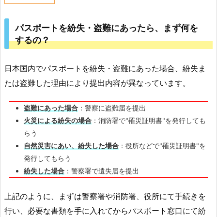
1.
パ
パスポートを紛失・盗難にあったら、まず何を
ス
するの？
ポ
ー
日本国内でパスポートを紛失・盗難にあった場合、紛失ま
ト
を
たは盗難した理由により提出内容が異なっています。
紛
失・
盗難にあった場合
：警察に盗難届を提出
盗
火災による紛失の場合
：消防署で"罹災証明書"を発行しても
難
らう
に
自然災害にあい、紛失した場合
：役所などで"罹災証明書"を
あ
発行してもらう
っ
紛失した場合
：警察署で遺失届を提出
た
ら、
上記のように、まずは警察署や消防署、役所にて手続きを
ま
行い、必要な書類を手に入れてからパスポート窓口にて紛