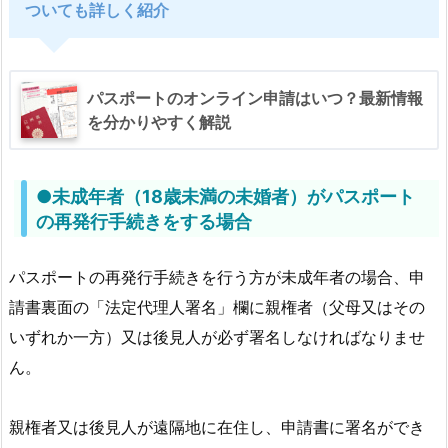
ついても詳しく紹介
ポ
ー
ト
の
パスポートのオンライン申請はいつ？最新情報
再
を分かりやすく解説
発
行
●未成年者（18歳未満の未婚者）がパスポート
に
の再発行手続きをする場合
必
要
な
パスポートの再発行手続きを行う方が未成年者の場合、申
書
請書裏面の「法定代理人署名」欄に親権者（父母又はその
類
いずれか一方）又は後見人が必ず署名しなければなりませ
を
ん。
詳
し
親権者又は後見人が遠隔地に在住し、申請書に署名ができ
く