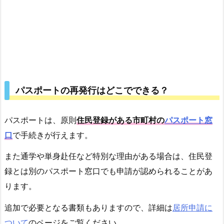
で
行
う
5.
窓
口
パスポートの再発行はどこでできる？
に
て
パ
パスポートは、原則
住民登録がある市町村の
パスポート窓
ス
口
で手続きが行えます。
ポ
ー
また通学や単身赴任など特別な理由がある場合は、住民登
ト
録とは別のパスポート窓口でも申請が認められることがあ
を
ります。
受
追加で必要となる書類もありますので、詳細は
居所申請に
け
取
ついて
のページをご覧ください。